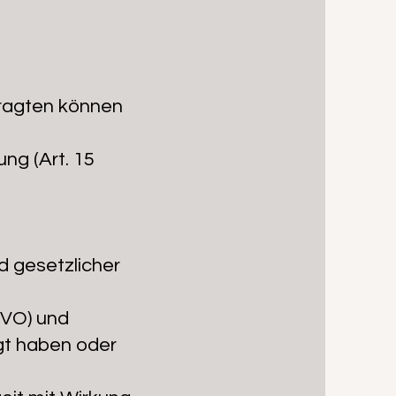
ragten können
ng (Art. 15
d gesetzlicher
GVO) und
igt haben oder