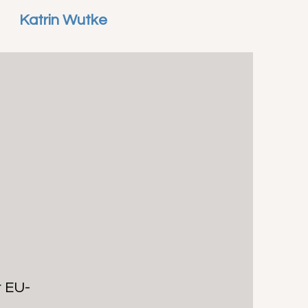
Katrin Wutke
r EU-